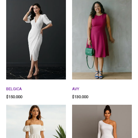
BELGICA
AVY
$
150.000
$
130.000