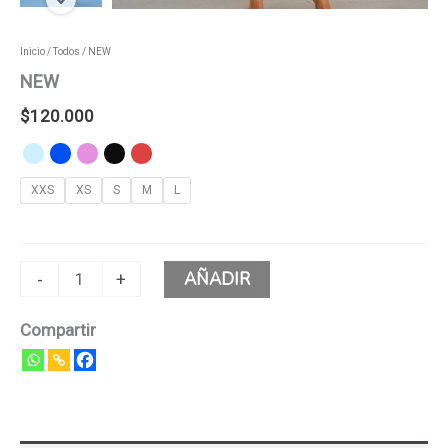
Inicio
/
Todos
/ NEW
NEW
$
120.000
XXS
XS
S
M
L
AÑADIR
-
+
Compartir