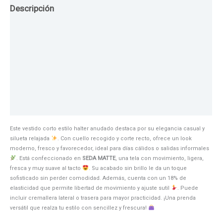
Descripción
Guia de Tallas
Texturas
Colores
Información adicional
Este vestido corto estilo halter anudado destaca por su elegancia casual y
silueta relajada
. Con cuello recogido y corte recto, ofrece un look
moderno, fresco y favorecedor, ideal para días cálidos o salidas informales
. Está confeccionado en
SEDA MATTE
, una tela con movimiento, ligera,
fresca y muy suave al tacto
. Su acabado sin brillo le da un toque
sofisticado sin perder comodidad. Además, cuenta con un 18% de
elasticidad que permite libertad de movimiento y ajuste sutil
. Puede
incluir cremallera lateral o trasera para mayor practicidad. ¡Una prenda
versátil que realza tu estilo con sencillez y frescura!