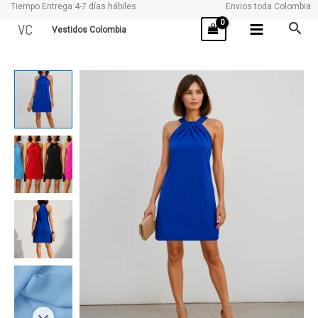
Tiempo Entrega 4-7 días hábiles
Envios toda Colombia
Ir
VC
Vestidos Colombia
al
contenido
NEW
cantidad