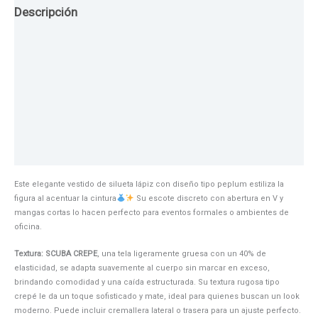
Descripción
Guia de Tallas
Texturas
Colores
Información adicional
Este elegante vestido de silueta lápiz con diseño tipo peplum estiliza la
figura al acentuar la cintura
Su escote discreto con abertura en V y
mangas cortas lo hacen perfecto para eventos formales o ambientes de
oficina.
Textura: SCUBA CREPE
, una tela ligeramente gruesa con un 40% de
elasticidad, se adapta suavemente al cuerpo sin marcar en exceso,
brindando comodidad y una caída estructurada. Su textura rugosa tipo
crepé le da un toque sofisticado y mate, ideal para quienes buscan un look
moderno. Puede incluir cremallera lateral o trasera para un ajuste perfecto.