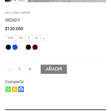
Inicio
/
Todos
/ WENDY
WENDY
$
120.000
XXS
XS
S
M
L
AÑADIR
-
+
Compartir