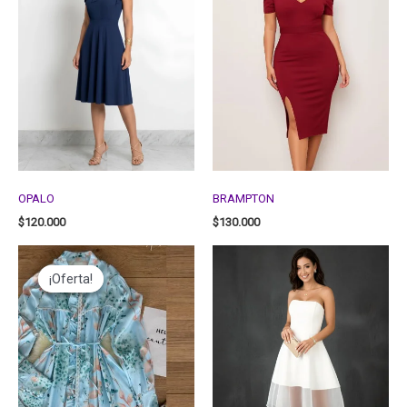
OPALO
BRAMPTON
$
120.000
$
130.000
¡Oferta!
¡Oferta!