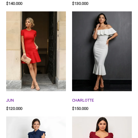
$
140.000
$
130.000
JUN
CHARLOTTE
$
120.000
$
150.000