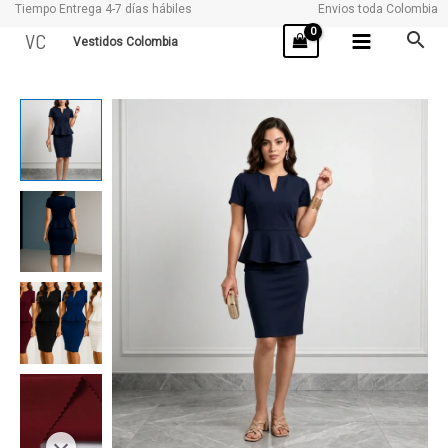
Tiempo Entrega 4-7 días hábiles
Envios toda Colombia
Ir
VC
Vestidos Colombia
al
contenido
WENDY
cantidad