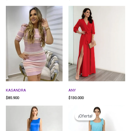
KASANDRA
ANY
$
85.900
$
130.000
¡Oferta!
¡Oferta!