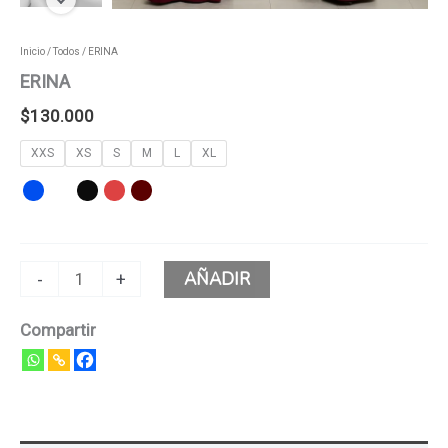
Inicio
/
Todos
/ ERINA
ERINA
$
130.000
XXS
XS
S
M
L
XL
AÑADIR
-
+
Compartir