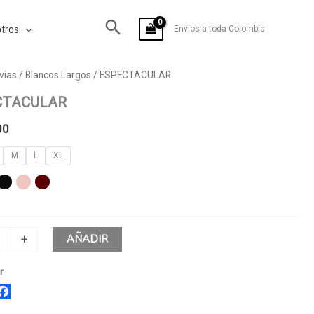
tros
Envios a toda Colombia
ACULAR
vias
/
Blancos Largos
/ ESPECTACULAR
CTACULAR
00
M
L
XL
AÑADIR
+
r