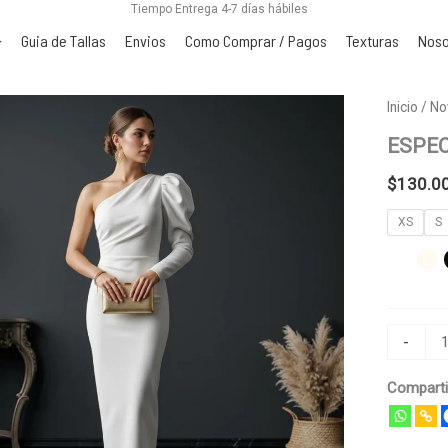
Tiempo Entrega 4-7 días hábiles
Guia de Tallas
Envios
Como Comprar / Pagos
Texturas
Noso
ESPECT
Inicio
/
No
cantidad
ESPE
$
130.0
XS
S
-
Comparti