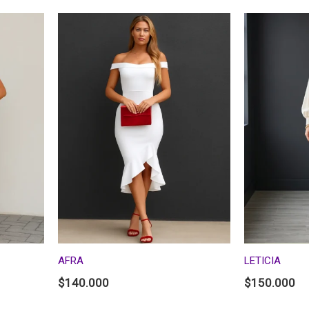
AFRA
LETICIA
$
140.000
$
150.000