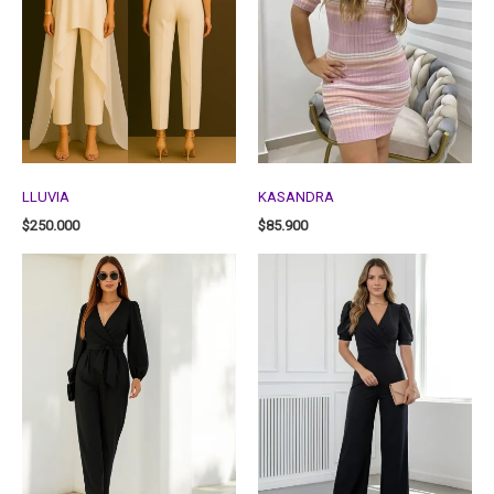
LLUVIA
KASANDRA
$
250.000
$
85.900