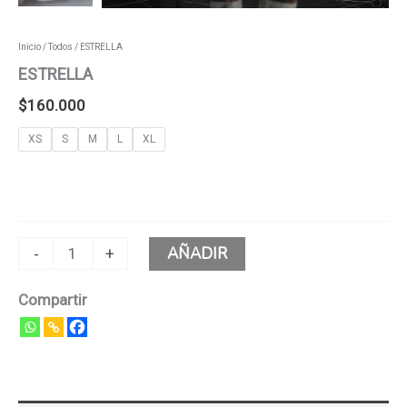
Inicio
/
Todos
/ ESTRELLA
ESTRELLA
$
160.000
XS
S
M
L
XL
AÑADIR
-
+
Compartir