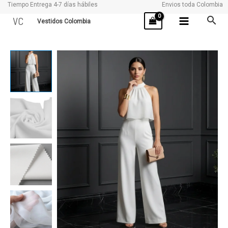
Tiempo Entrega 4-7 días hábiles
Envios toda Colombia
Ir
VC
Vestidos Colombia
al
contenido
ESTRELLA
cantidad