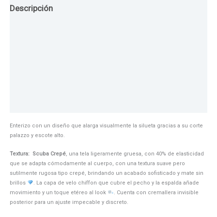
Descripción
Guia de Tallas
Texturas
Colores
Información adicional
Enterizo con un diseño que alarga visualmente la silueta gracias a su corte
palazzo y escote alto.
Textura: Scuba Crepé
, una tela ligeramente gruesa, con 40% de elasticidad
que se adapta cómodamente al cuerpo, con una textura suave pero
sutilmente rugosa tipo crepé, brindando un acabado sofisticado y mate sin
brillos
. La capa de velo chiffon que cubre el pecho y la espalda añade
movimiento y un toque etéreo al look
. Cuenta con cremallera invisible
posterior para un ajuste impecable y discreto.