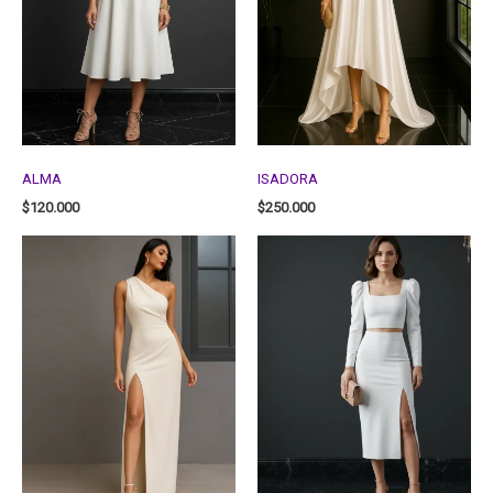
ALMA
ISADORA
$
120.000
$
250.000