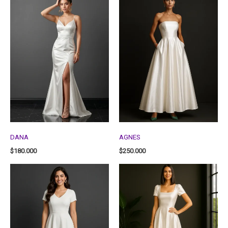
DANA
AGNES
$
180.000
$
250.000