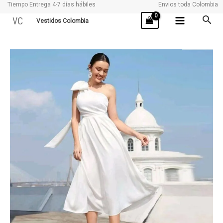
Tiempo Entrega 4-7 días hábiles
Envios toda Colombia
Ir
VC
Vestidos Colombia
al
contenido
FINY
cantidad