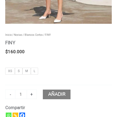
Inicio
/
Novias
/
Blancos Cortos
/ FINY
FINY
$
160.000
XS
S
M
L
AÑADIR
-
+
Compartir