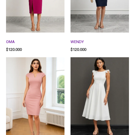
OMA
WENDY
$
120.000
$
120.000