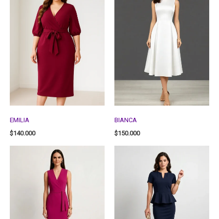
EMILIA
BIANCA
$
140.000
$
150.000