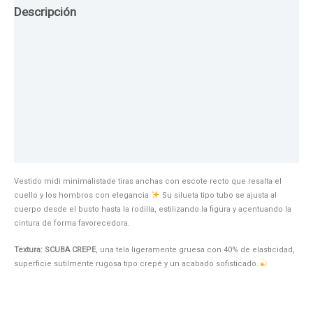
Descripción
Guia de Tallas
Texturas
Colores
Información adicional
Vestido midi minimalistade tiras anchas con escote recto que resalta el
cuello y los hombros con elegancia
Su silueta tipo tubo se ajusta al
cuerpo desde el busto hasta la rodilla, estilizando la figura y acentuando la
cintura de forma favorecedora.
Textura: SCUBA CREPE
, una tela ligeramente gruesa con 40% de elasticidad,
superficie sutilmente rugosa tipo crepé y un acabado sofisticado.