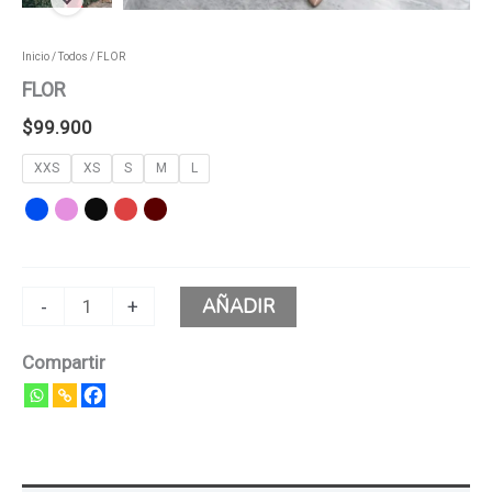
Inicio
/
Todos
/ FLOR
FLOR
$
99.900
XXS
XS
S
M
L
AÑADIR
-
+
Compartir