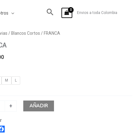
tros
Envios a toda Colombia
vias
/
Blancos Cortos
/ FRANCA
CA
00
M
L
AÑADIR
+
r