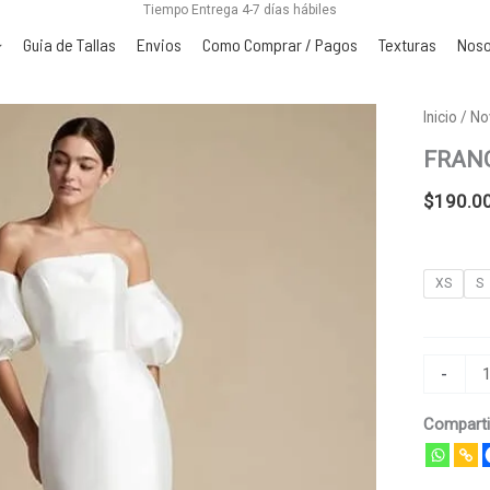
Tiempo Entrega 4-7 días hábiles
Guia de Tallas
Envios
Como Comprar / Pagos
Texturas
Noso
FRANCA
Inicio
/
No
cantidad
FRAN
$
190.0
XS
S
-
Comparti