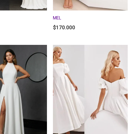
MEL
$
170.000