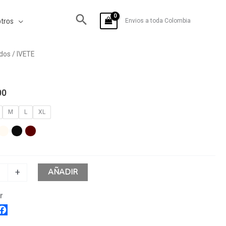
tros
Envios a toda Colombia
dos
/ IVETE
00
M
L
XL
AÑADIR
+
r