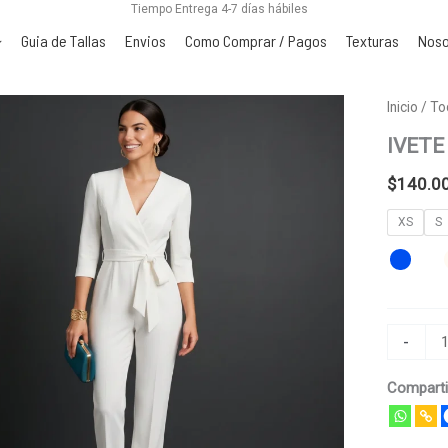
Tiempo Entrega 4-7 días hábiles
Guia de Tallas
Envios
Como Comprar / Pagos
Texturas
Noso
IVETE
Inicio
/
To
cantidad
IVETE
$
140.0
XS
S
-
Comparti