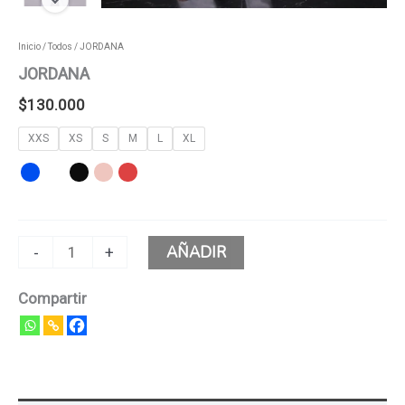
Inicio
/
Todos
/ JORDANA
JORDANA
$
130.000
XXS
XS
S
M
L
XL
AÑADIR
-
+
Compartir