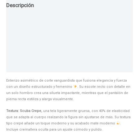
Descripción
Guia de Tallas
Texturas
Colores
Información adicional
Enterizo asimétrico de corte vanguardista que fusiona elegancia y fuerza
con un diseño estructurado y femenino
. Su escote recto con detalle en
un solo hombro crea una silueta impactante, mientras que el pantalón de
pierna recta estiliza y alarga visualmente.
Textura: Scuba Crepe,
una tela ligeramente gruesa, con 40% de elasticidad
que se adapta al cuerpo realzando la figura sin ajustarse de más. Su textura
tipo crepé añade un toque moderno y su acabado mate moderno
.
Incluye cremallera oculta para un ajuste cómodo y pulido.