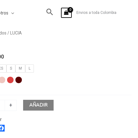
tros
Envios a toda Colombia
dos
/ LUCIA
00
XS
S
M
L
AÑADIR
+
r