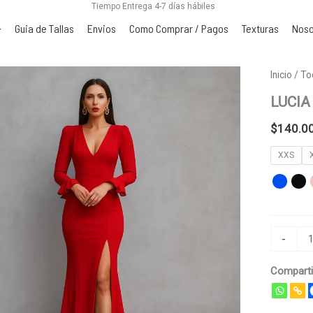
Tiempo Entrega 4-7 días hábiles
Guia de Tallas
Envios
Como Comprar / Pagos
Texturas
Noso
LUCIA
Inicio
/
To
cantidad
LUCIA
$
140.0
XXS
-
Comparti