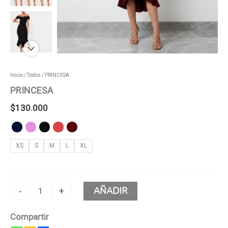
Inicio
/
Todos
/ PRINCESA
PRINCESA
$
130.000
XS
S
M
L
XL
AÑADIR
-
+
Compartir