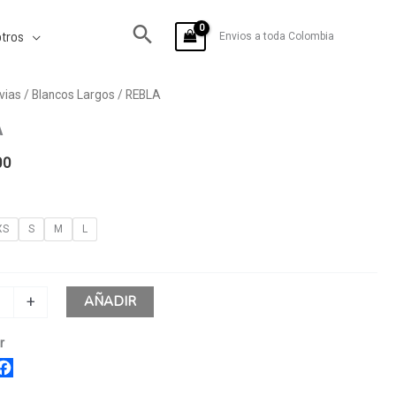
tros
Envios a toda Colombia
vias
/
Blancos Largos
/ REBLA
A
00
XS
S
M
L
AÑADIR
+
r