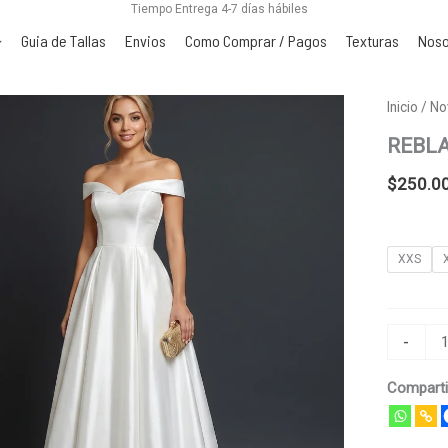
Tiempo Entrega 4-7 días hábiles
Guia de Tallas
Envios
Como Comprar / Pagos
Texturas
Noso
REBLA
Inicio
/
No
cantidad
REBL
$
250.0
XXS
-
Comparti