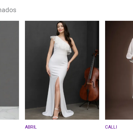
onados
ABRIL
CALLI