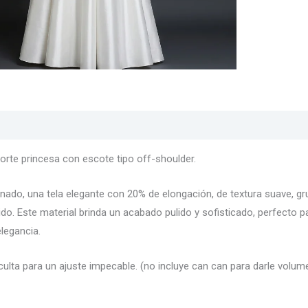
s
Texturas
Colores
Información adicional
rte princesa con escote tipo off-shoulder.
inado, una tela elegante con 20% de elongación, de textura suave, gru
ido. Este material brinda un acabado pulido y sofisticado, perfecto
legancia.
culta para un ajuste impecable. (no incluye can can para darle volumen