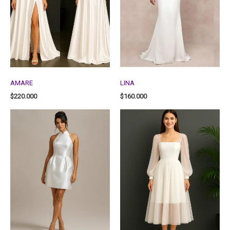
AMARE
LINA
$
220.000
$
160.000