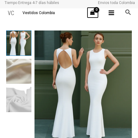
Tiempo Entrega 4-7 días hábiles
Envios toda Colombia
Ir
VC
Vestidos Colombia
al
contenido
RENATA
cantidad