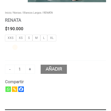
Inicio
/
Novias
/
Blancos Largos
/ RENATA
RENATA
$
190.000
XXS
XS
S
M
L
XL
AÑADIR
-
+
Compartir