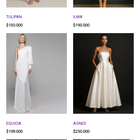
TULIPAN
ILMA
$
130.000
$
190.000
EQUICIA
AGNES
$
199.000
$
250.000