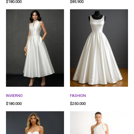
$
180.000
$
85.900
INVIERNO
FASHION
$
180.000
$
250.000