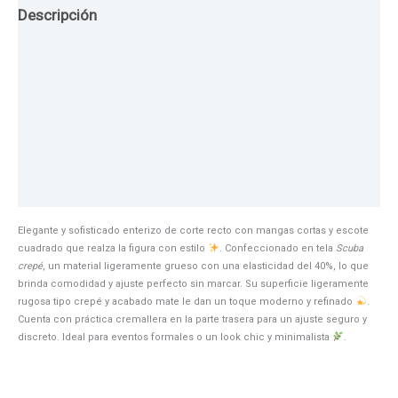
Descripción
Guia de Tallas
Texturas
Colores
Información adicional
Elegante y sofisticado enterizo de corte recto con mangas cortas y escote
cuadrado que realza la figura con estilo
. Confeccionado en tela
Scuba
crepé
, un material ligeramente grueso con una elasticidad del 40%, lo que
brinda comodidad y ajuste perfecto sin marcar. Su superficie ligeramente
rugosa tipo crepé y acabado mate le dan un toque moderno y refinado
.
Cuenta con práctica cremallera en la parte trasera para un ajuste seguro y
discreto. Ideal para eventos formales o un look chic y minimalista
.