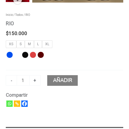
Inicio
/
Todos
/ RIO
RIO
$
150.000
XS
S
M
L
XL
AÑADIR
-
+
Compartir