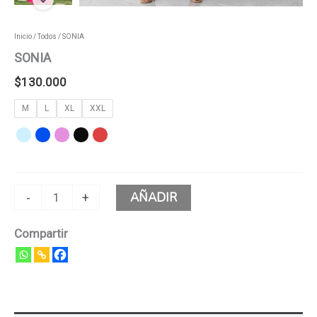
Inicio
/
Todos
/ SONIA
SONIA
$
130.000
M
L
XL
XXL
AÑADIR
-
+
Compartir