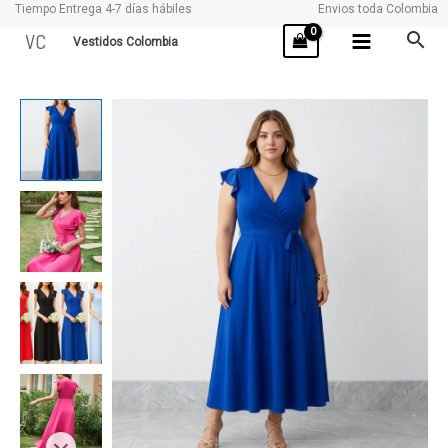
Tiempo Entrega 4-7 días hábiles
Envios toda Colombia
Ir
VC
Vestidos Colombia
al
contenido
SONIA
cantidad