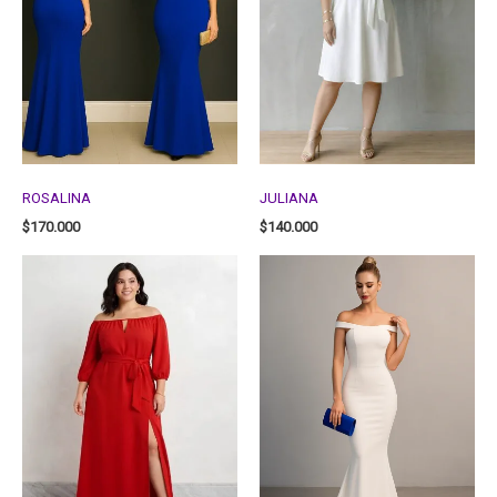
ROSALINA
JULIANA
$
170.000
$
140.000