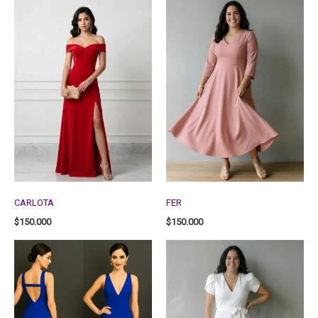
CARLOTA
FER
$
150.000
$
150.000