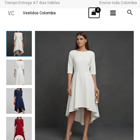
Tiempo Entrega 4-7 días hábiles
Envios toda Colombia
Ir
VC
Vestidos Colombia
al
contenido
VIDA
cantidad