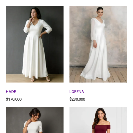
HADE
LORENA
$
170.000
$
230.000