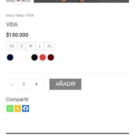
Inicio
/
Todos
/ VIDA
VIDA
$
150.000
XS
S
M
L
XL
AÑADIR
-
+
Compartir