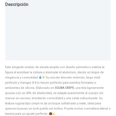
Descripción
Guia de Tallas
Texturas
Colores
Información adicional
Este elegante vestido de silueta amplia con diseño asimetrico estiliza la
figura al acentuar la cintura y disimular el abdomen, dando un toque de
elegancia y comodidad
Su escote discreto redondo, largo midi
perfecto y mangas 3/4 lo hacen perfecto para eventos formales o
ambientes de oficina. Elaborado en
SCUBA CREPE
, una tela ligeramente
gruesa con un 40% de elasticidad, se adapta suavemente al cuerpo sin
marcar en exceso, brindando comodidad y una caída estructurada. Su
textura rugosa tipo crepé le da un toque sofisticado y mate, ideal para
quienes buscan un look pulido sin brillos. Puede incluir cremallera lateral o
trasera para un ajuste perfecto.