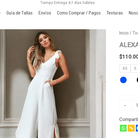
Tiempo Entrega 4-7 días hábiles
Guia de Tallas
Envios
Como Comprar / Pagos
Texturas
Noso
ALEXAN
Inicio
/
To
cantidad
ALEX
$
110.0
XS
S
-
Comparti