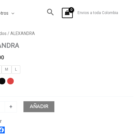
tros
Envios a toda Colombia
DRA
dos
/ ALEXANDRA
ANDRA
00
M
L
AÑADIR
+
r