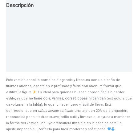
Descripción
Guia de Tallas
Texturas
Colores
Información adicional
Este vestido sencillo combina elegancia y frescura con un diseño de
tirantes anchos, escote en V profundo y falda con abertura frontal que
estiliza la figura
. Es ideal para quienes buscan comodidad sin perder
estilo, ya que
no tiene cola, varillas, corset, copas ni can can
(estructura que
da volumen a la falda), lo que lo hace ligero y fácil de llevar. Está
confeccionado en
tafetá licrado satinado
, una tela con 20% de elongación,
reconocida por su textura suave, brillo sutil y firmeza que ayuda a mantener
la forma del vestido. Incluye cremallera invisible en la espalda para un
ajuste impecable. ¡Perfecto para lucir moderna y sofisticada!
.