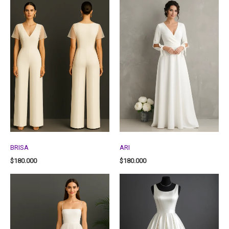
BRISA
ARI
$
180.000
$
180.000