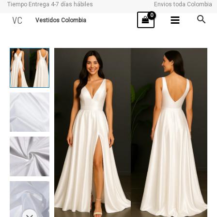
Tiempo Entrega 4-7 días hábiles
Envios toda Colombia
Ir
VC
Vestidos Colombia
al
contenido
AMARE
cantidad