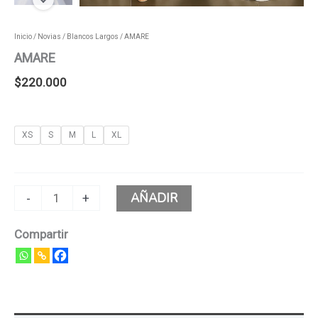
Inicio
/
Novias
/
Blancos Largos
/ AMARE
AMARE
$
220.000
XS
S
M
L
XL
AÑADIR
-
+
Compartir