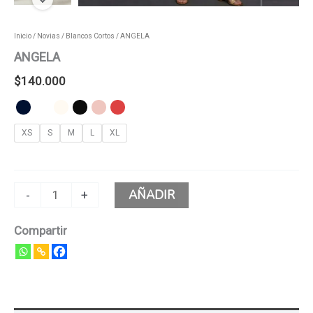
Inicio
/
Novias
/
Blancos Cortos
/ ANGELA
ANGELA
$
140.000
XS
S
M
L
XL
AÑADIR
-
+
Compartir