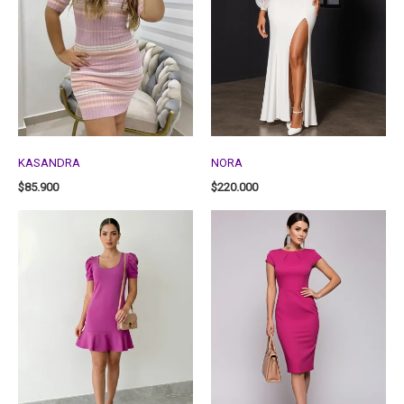
KASANDRA
NORA
$
85.900
$
220.000