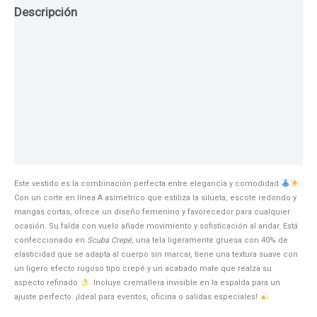
Descripción
Guia de Tallas
Texturas
Colores
Información adicional
Este vestido es la combinación perfecta entre elegancia y comodidad
.
Con un corte en línea A asimetrico que estiliza la silueta, escote redondo y
mangas cortas, ofrece un diseño femenino y favorecedor para cualquier
ocasión. Su falda con vuelo añade movimiento y sofisticación al andar. Está
confeccionado en
Scuba Crepé
, una tela ligeramente gruesa con 40% de
elasticidad que se adapta al cuerpo sin marcar, tiene una textura suave con
un ligero efecto rugoso tipo crepé y un acabado mate que realza su
aspecto refinado
. Incluye cremallera invisible en la espalda para un
ajuste perfecto. ¡Ideal para eventos, oficina o salidas especiales!