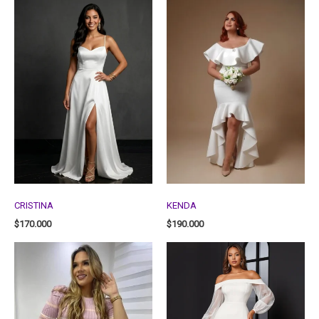
CRISTINA
KENDA
$
170.000
$
190.000