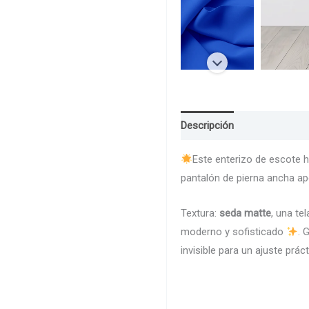
Descripción
Guia de Talla
Este enterizo de escote ha
pantalón de pierna ancha ap
Textura:
seda matte
, una te
moderno y sofisticado
. 
invisible para un ajuste prá