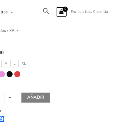
tros
Envios a toda Colombia
dos
/ BALE
00
M
L
XL
AÑADIR
+
r