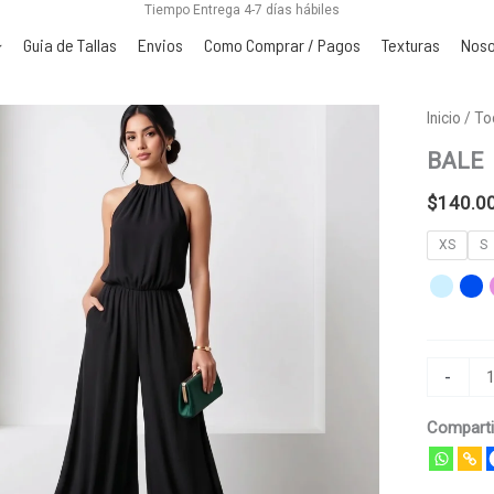
Tiempo Entrega 4-7 días hábiles
Guia de Tallas
Envios
Como Comprar / Pagos
Texturas
Noso
BALE
Inicio
/
To
cantidad
BALE
$
140.0
XS
S
-
Comparti