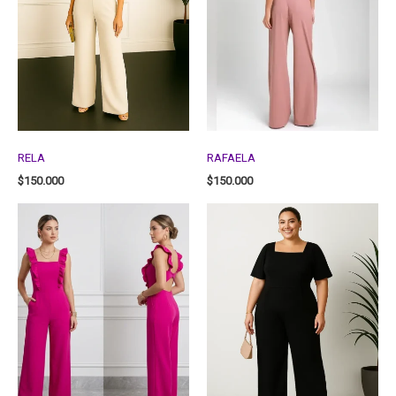
RELA
RAFAELA
$
150.000
$
150.000