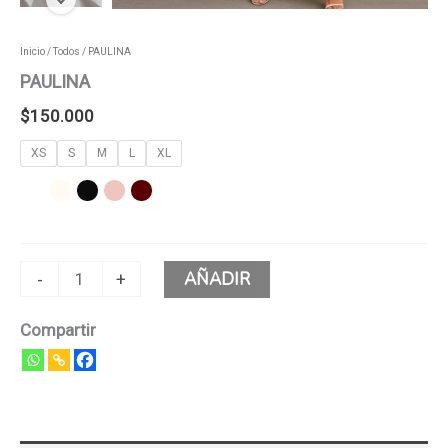
Inicio
/
Todos
/ PAULINA
PAULINA
$
150.000
XS
S
M
L
XL
AÑADIR
-
+
Compartir