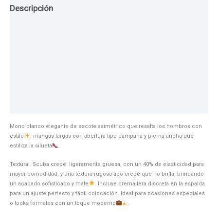
Descripción
Guia de Tallas
Texturas
Colores
Información adicional
Mono blanco elegante de escote asimétrico que resalta los hombros con
estilo
, mangas largas con abertura tipo campana y pierna ancha que
estiliza la silueta
.
Textura: Scuba crepé: ligeramente gruesa, con un 40% de elasticidad para
mayor comodidad, y una textura rugosa tipo crepé que no brilla, brindando
un acabado sofisticado y mate
. Incluye cremallera discreta en la espalda
para un ajuste perfecto y fácil colocación. Ideal para ocasiones especiales
o looks formales con un toque moderno
.