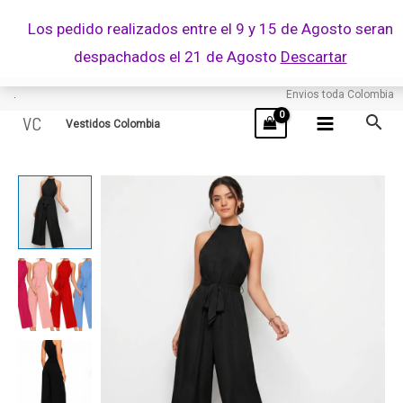
Ir
Los pedido realizados entre el 9 y 15 de Agosto seran
al
despachados el 21 de Agosto
Descartar
contenido
.
Envios toda Colombia
VC
Vestidos Colombia
QUINTINA
cantidad