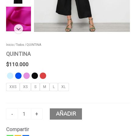
Inicio
/
Todos
/ QUINTINA
QUINTINA
$
110.000
XXS
XS
S
M
L
XL
AÑADIR
-
+
Compartir