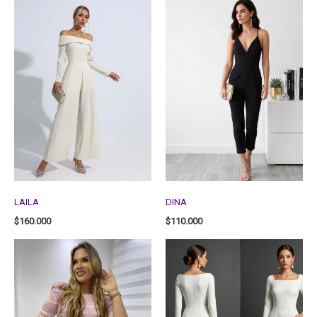
LAILA
DINA
$
160.000
$
110.000