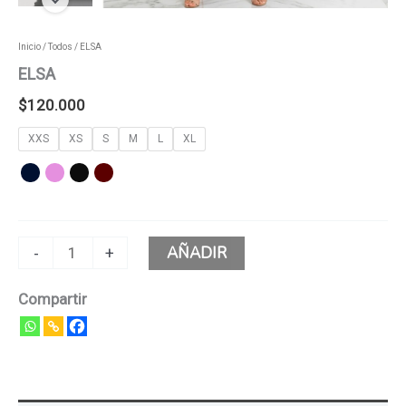
Inicio
/
Todos
/ ELSA
ELSA
$
120.000
XXS
XS
S
M
L
XL
AÑADIR
-
+
Compartir