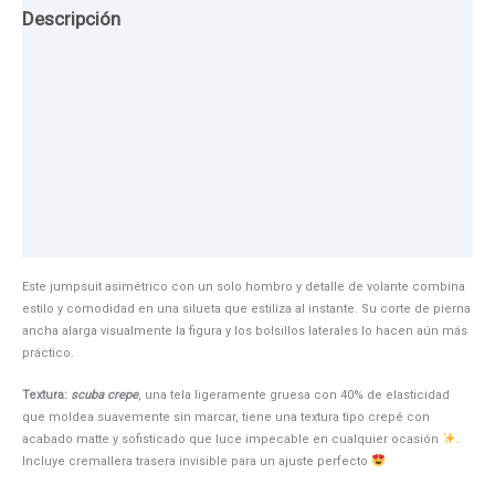
Descripción
Guia de Tallas
Texturas
Colores
Información adicional
Este jumpsuit asimétrico con un solo hombro y detalle de volante combina
estilo y comodidad en una silueta que estiliza al instante. Su corte de pierna
ancha alarga visualmente la figura y los bolsillos laterales lo hacen aún más
práctico.
Textura:
scuba crepe
, una tela ligeramente gruesa con 40% de elasticidad
que moldea suavemente sin marcar, tiene una textura tipo crepé con
acabado matte y sofisticado que luce impecable en cualquier ocasión
.
Incluye cremallera trasera invisible para un ajuste perfecto