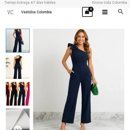
Tiempo Entrega 4-7 días hábiles
Envios toda Colombia
Ir
VC
Vestidos Colombia
al
contenido
ELSA
cantidad