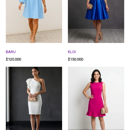
BARU
KLOI
$
120.000
$
150.000