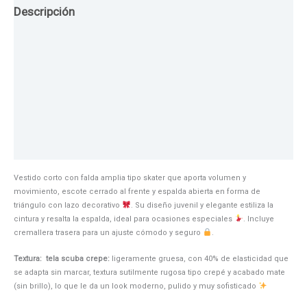
Descripción
Guia de Tallas
Texturas
Colores
Información adicional
Vestido corto con falda amplia tipo skater que aporta volumen y
movimiento, escote cerrado al frente y espalda abierta en forma de
triángulo con lazo decorativo
. Su diseño juvenil y elegante estiliza la
cintura y resalta la espalda, ideal para ocasiones especiales
. Incluye
cremallera trasera para un ajuste cómodo y seguro
.
Textura: tela scuba crepe:
ligeramente gruesa, con 40% de elasticidad que
se adapta sin marcar, textura sutilmente rugosa tipo crepé y acabado mate
(sin brillo), lo que le da un look moderno, pulido y muy sofisticado