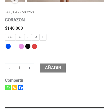
Inicio
/
Todos
/ CORAZON
CORAZON
$
140.000
XXS
XS
S
M
L
AÑADIR
-
+
Compartir