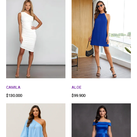
CAMILA
ALOE
$
130.000
$
99.900