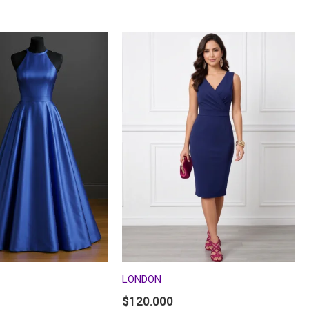
LONDON
$
120.000