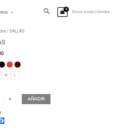
tros
Envios a toda Colombia
dos
/ DALLAS
AS
00
M
L
AÑADIR
+
r