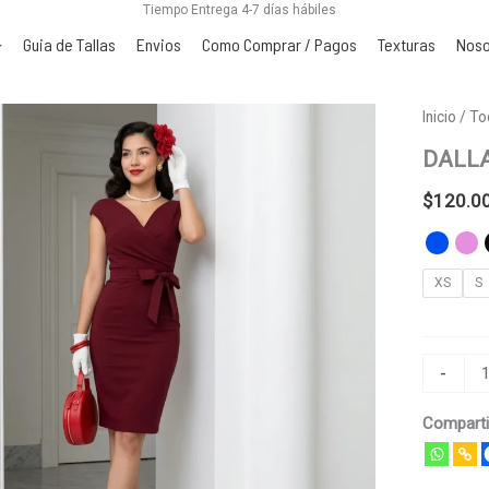
Tiempo Entrega 4-7 días hábiles
Guia de Tallas
Envios
Como Comprar / Pagos
Texturas
Noso
DALLAS
Inicio
/
To
cantidad
DALL
$
120.0
XS
S
-
Comparti