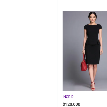
INGRID
$
120.000