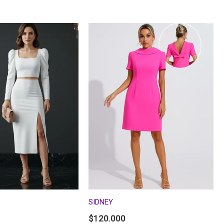
SIDNEY
$
120.000