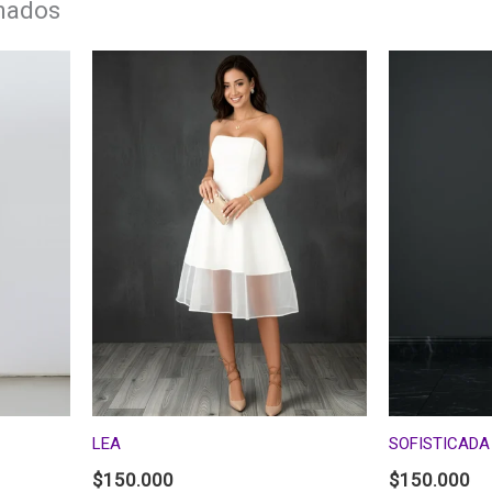
onados
LEA
SOFISTICADA
$
150.000
$
150.000