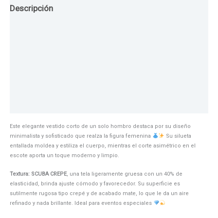
Descripción
Guia de Tallas
Texturas
Colores
Información adicional
Este elegante vestido corto de un solo hombro destaca por su diseño
minimalista y sofisticado que realza la figura femenina
Su silueta
entallada moldea y estiliza el cuerpo, mientras el corte asimétrico en el
escote aporta un toque moderno y limpio.
Textura: SCUBA CREPE
, una tela ligeramente gruesa con un 40% de
elasticidad, brinda ajuste cómodo y favorecedor. Su superficie es
sutilmente rugosa tipo crepé y de acabado mate, lo que le da un aire
refinado y nada brillante. Ideal para eventos especiales