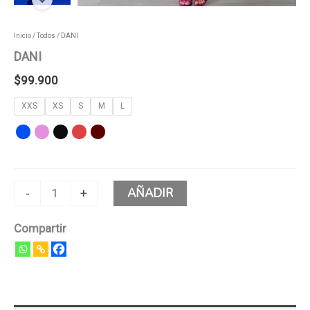
Inicio
/
Todos
/ DANI
DANI
$
99.900
XXS
XS
S
M
L
AÑADIR
-
+
Compartir