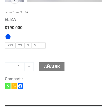
Inicio
/
Todos
/ ELIZA
ELIZA
$
190.000
XXS
XS
S
M
L
AÑADIR
-
+
Compartir