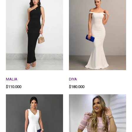
MALIA
DIYA
$
110.000
$
180.000