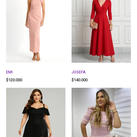
EMI
JOSEFA
$
120.000
$
140.000