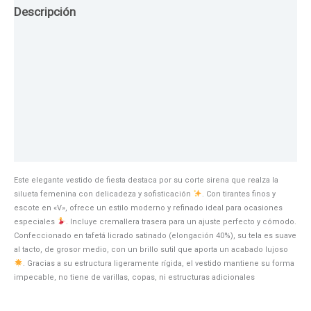
Descripción
Guia de Tallas
Texturas
Colores
Información adicional
Este elegante vestido de fiesta destaca por su corte sirena que realza la
silueta femenina con delicadeza y sofisticación
. Con tirantes finos y
escote en «V», ofrece un estilo moderno y refinado ideal para ocasiones
especiales
. Incluye cremallera trasera para un ajuste perfecto y cómodo.
Confeccionado en tafetá licrado satinado (elongación 40%), su tela es suave
al tacto, de grosor medio, con un brillo sutil que aporta un acabado lujoso
. Gracias a su estructura ligeramente rígida, el vestido mantiene su forma
impecable, no tiene de varillas, copas, ni estructuras adicionales