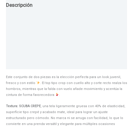
Descripción
Guia de Tallas
Texturas
Colores
Información adicional
Este conjunto de dos piezas es la elección perfecta para un look juvenil,
fresco y con estilo
. El top tipo crop con cuello alto y corte recto realza los
hombros, mientras que la falda con vuelo añade movimiento y acentúa la
cintura de forma favorecedora
.
Textura: SCUBA CREPE
, una tela ligeramente gruesa con 40% de elasticidad,
superficie tipo crepé y acabado mate, ideal para lograr un ajuste
estructurado pero cómodo. No marca ni se arruga con facilidad, lo que lo
convierte en una prenda versátil y elegante para múltiples ocasiones