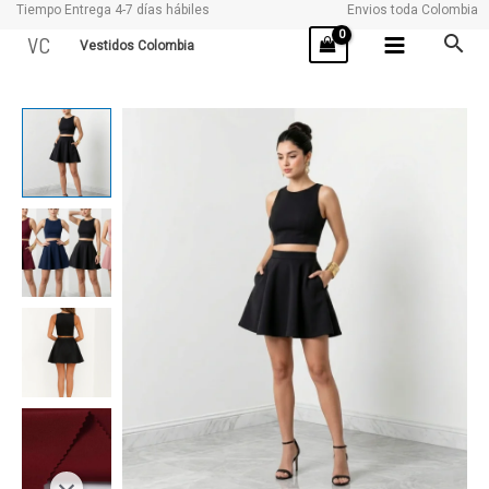
Tiempo Entrega 4-7 días hábiles
Envios toda Colombia
Ir
VC
Vestidos Colombia
al
contenido
ELIZABETH
cantidad