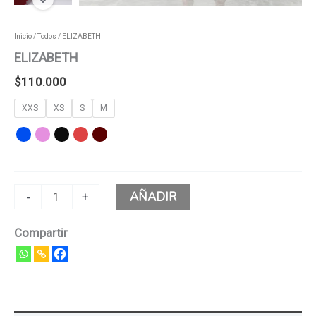
Inicio
/
Todos
/ ELIZABETH
ELIZABETH
$
110.000
XXS
XS
S
M
AÑADIR
-
+
Compartir