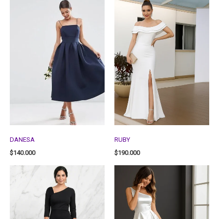
DANESA
RUBY
$
140.000
$
190.000