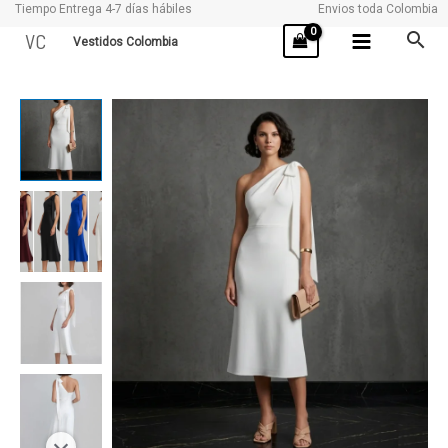
Tiempo Entrega 4-7 días hábiles
Envios toda Colombia
Ir
VC
Vestidos Colombia
al
contenido
ENERGICA
cantidad