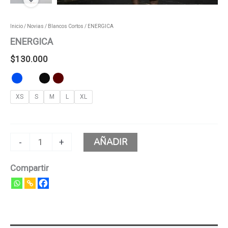
Inicio
/
Novias
/
Blancos Cortos
/ ENERGICA
ENERGICA
$
130.000
XS
S
M
L
XL
AÑADIR
-
+
Compartir