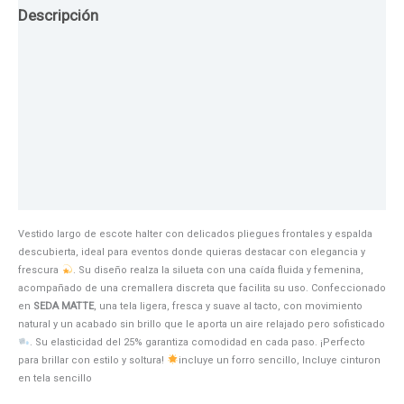
Descripción
Guia de Tallas
Texturas
Colores
Información adicional
Vestido largo de escote halter con delicados pliegues frontales y espalda
descubierta, ideal para eventos donde quieras destacar con elegancia y
frescura
. Su diseño realza la silueta con una caída fluida y femenina,
acompañado de una cremallera discreta que facilita su uso. Confeccionado
en
SEDA MATTE
, una tela ligera, fresca y suave al tacto, con movimiento
natural y un acabado sin brillo que le aporta un aire relajado pero sofisticado
. Su elasticidad del 25% garantiza comodidad en cada paso. ¡Perfecto
para brillar con estilo y soltura!
incluye un forro sencillo, Incluye cinturon
en tela sencillo