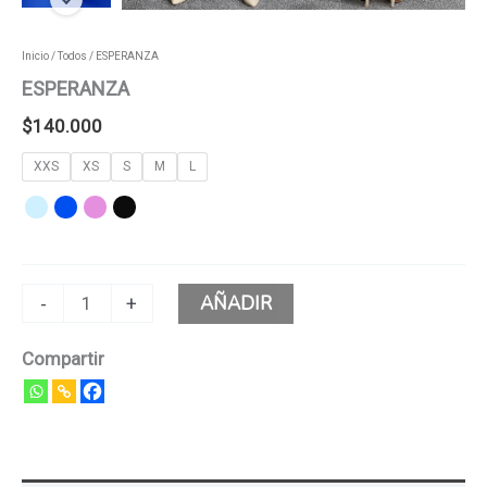
Inicio
/
Todos
/ ESPERANZA
ESPERANZA
$
140.000
XXS
XS
S
M
L
AÑADIR
-
+
Compartir