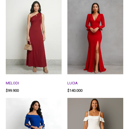
MELODI
LUCIA
$
99.900
$
140.000