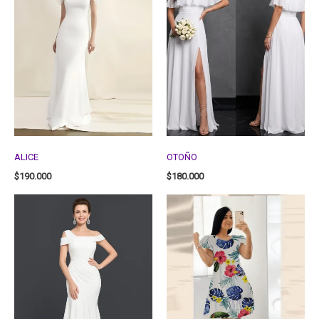
ALICE
OTOÑO
$
190.000
$
180.000