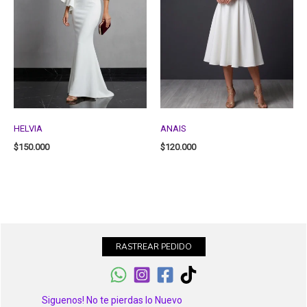
HELVIA
ANAIS
$
150.000
$
120.000
RASTREAR PEDIDO
Siguenos! No te pierdas lo Nuevo