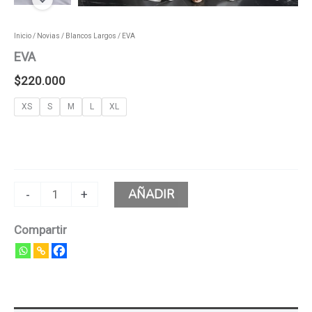
Inicio
/
Novias
/
Blancos Largos
/ EVA
EVA
$
220.000
XS
S
M
L
XL
AÑADIR
-
+
Compartir