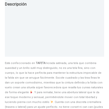
Descripción
Guia de Tallas
Texturas
Colores
Información adicional
Está confeccionado en
TAFETA
licrada satinada,
una tela que combina
suavidad y un brillo sutil muy distinguido; no es una tela fina,
sino con
cuerpo,
lo que la hace perfecta para mantener la estructura impecable de
la falda sin que se arrugue fácilmente.
E
scote cuadrado y las tiras finas te
dan un soporte comodísimo,
mientras que la cintura definida y la falda con
vuelo crean una silueta súper favorecedora que resalta tus curvas naturales
de forma elegante
.
Y para rematar,
tiene una abertura lateral que le da
ese toque moderno y sensual,
permitiéndote mover con total libertad y
luciendo pierna con mucho estilo
.
Cuenta con una discreta cremallera
(trasera o lateral) para un ajuste perfecto. no tiene corset ni can can.(pudes