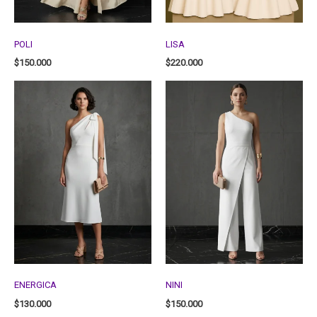
POLI
LISA
$
150.000
$
220.000
ENERGICA
NINI
$
130.000
$
150.000