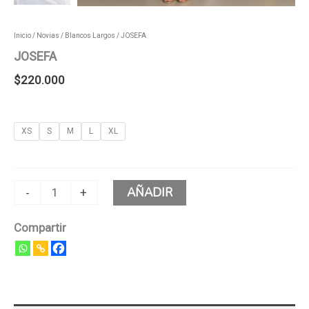
Inicio
/
Novias
/
Blancos Largos
/ JOSEFA
JOSEFA
$
220.000
XS
S
M
L
XL
AÑADIR
-
+
Compartir