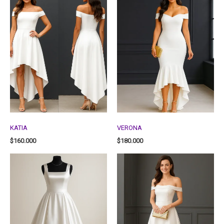
KATIA
VERONA
$
160.000
$
180.000