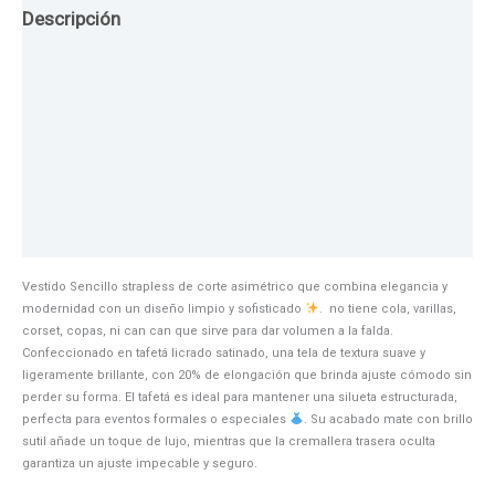
Descripción
Guia de Tallas
Texturas
Colores
Información adicional
Vestido Sencillo strapless de corte asimétrico que combina elegancia y
modernidad con un diseño limpio y sofisticado
. no tiene cola, varillas,
corset, copas, ni can can que sirve para dar volumen a la falda.
Confeccionado en tafetá licrado satinado, una tela de textura suave y
ligeramente brillante, con 20% de elongación que brinda ajuste cómodo sin
perder su forma. El tafetá es ideal para mantener una silueta estructurada,
perfecta para eventos formales o especiales
. Su acabado mate con brillo
sutil añade un toque de lujo, mientras que la cremallera trasera oculta
garantiza un ajuste impecable y seguro.