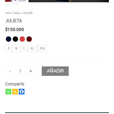
Inicio
/
Todos
/ JULIETA
JULIETA
$
150.000
S
M
L
XL
XXL
AÑADIR
-
+
Compartir