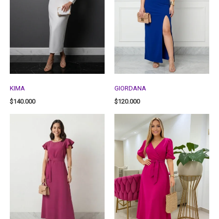
KIMA
GIORDANA
$
140.000
$
120.000