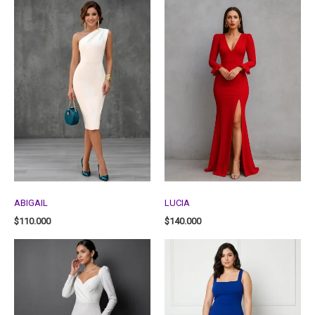
ABIGAIL
LUCIA
$
110.000
$
140.000