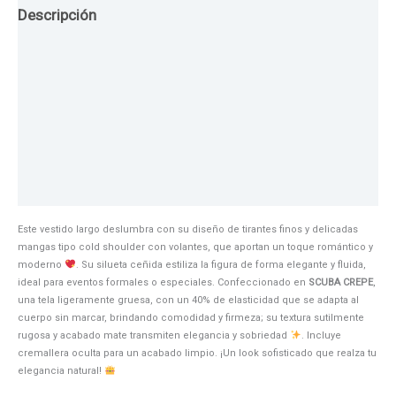
Descripción
Guia de Tallas
Texturas
Colores
Información adicional
Este vestido largo deslumbra con su diseño de tirantes finos y delicadas
mangas tipo cold shoulder con volantes, que aportan un toque romántico y
moderno
. Su silueta ceñida estiliza la figura de forma elegante y fluida,
ideal para eventos formales o especiales. Confeccionado en
SCUBA CREPE
,
una tela ligeramente gruesa, con un 40% de elasticidad que se adapta al
cuerpo sin marcar, brindando comodidad y firmeza; su textura sutilmente
rugosa y acabado mate transmiten elegancia y sobriedad
. Incluye
cremallera oculta para un acabado limpio. ¡Un look sofisticado que realza tu
elegancia natural!