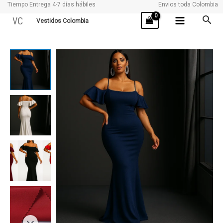
Tiempo Entrega 4-7 días hábiles
Envios toda Colombia
Ir
VC
Vestidos Colombia
al
contenido
JULIETA
cantidad