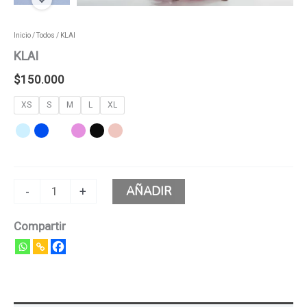
Inicio
/
Todos
/ KLAI
KLAI
$
150.000
XS
S
M
L
XL
AÑADIR
-
+
Compartir