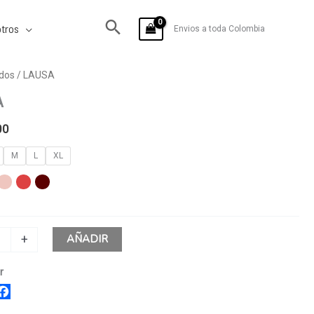
tros
Envios a toda Colombia
dos
/ LAUSA
A
00
M
L
XL
AÑADIR
+
r