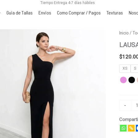
Tiempo Entrega 4-7 días hábiles
Guia de Tallas
Envios
Como Comprar / Pagos
Texturas
Noso
LAUSA
Inicio
/
To
cantidad
LAUS
$
120.0
XS
S
-
Comparti