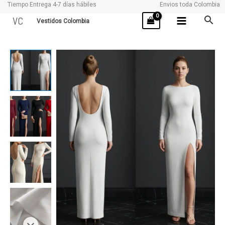
Tiempo Entrega 4-7 días hábiles
Envios toda Colombia
Ir
VC
Vestidos Colombia
al
contenido
LELIA
cantidad