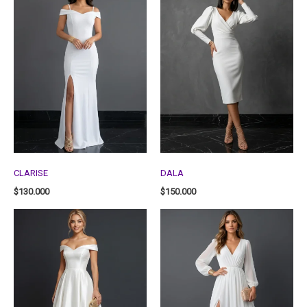
CLARISE
DALA
$
130.000
$
150.000