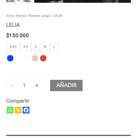
Inicio
/
Novias
/
Blancos Largos
/ LELIA
LELIA
$
150.000
XXS
XS
S
M
L
AÑADIR
-
+
Compartir