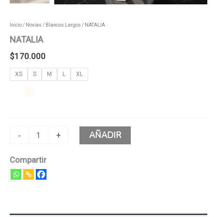
Inicio
/
Novias
/
Blancos Largos
/ NATALIA
NATALIA
$
170.000
XS
S
M
L
XL
AÑADIR
-
+
Compartir