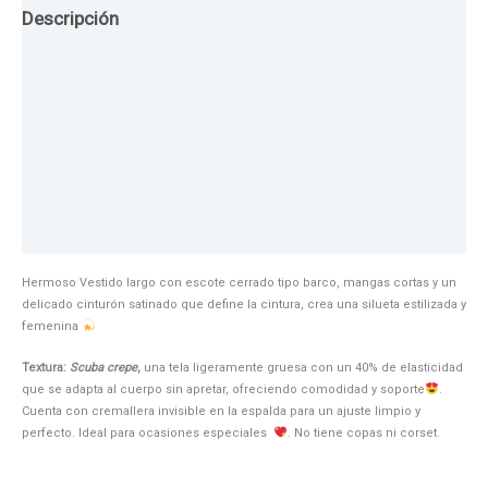
Descripción
Guia de Tallas
Texturas
Colores
Información adicional
Hermoso Vestido largo con escote cerrado tipo barco, mangas cortas y un
delicado cinturón satinado que define la cintura, crea una silueta estilizada y
femenina
Textura:
Scuba crepe
,
una tela ligeramente gruesa con un 40% de elasticidad
que se adapta al cuerpo sin apretar, ofreciendo comodidad y soporte
.
Cuenta con cremallera invisible en la espalda para un ajuste limpio y
perfecto. Ideal para ocasiones especiales
. No tiene copas ni corset.