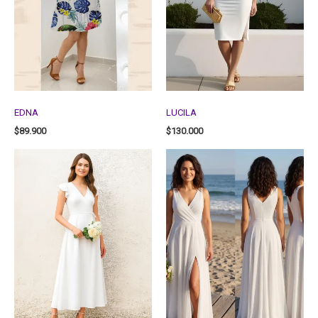
EDNA
LUCILA
$
89.900
$
130.000