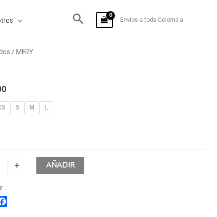
tros
Envios a toda Colombia
dos
/ MERY
00
XS
S
M
L
AÑADIR
+
r