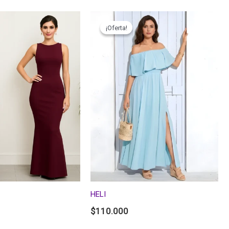
¡Oferta!
¡Oferta!
HELI
$
110.000