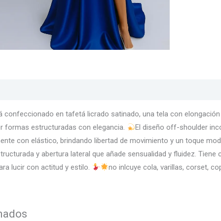
s
Texturas
Colores
Información adicional
 confeccionado en tafetá licrado satinado, una tela con elongación de
er formas estructuradas con elegancia.
El diseño off-shoulder in
te con elástico, brindando libertad de movimiento y un toque moder
tructurada y abertura lateral que añade sensualidad y fluidez. Tiene 
ra lucir con actitud y estilo.
no inlcuye cola, varillas, corset, c
onados