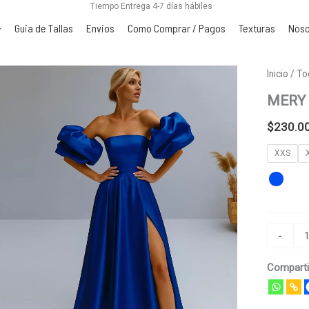
Tiempo Entrega 4-7 días hábiles
Guia de Tallas
Envios
Como Comprar / Pagos
Texturas
Noso
MERY
Inicio
/
To
cantidad
MERY
$
230.0
XXS
-
Comparti