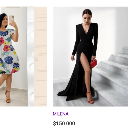
MILENA
$
150.000