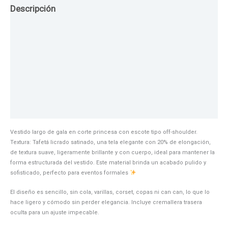
Descripción
Guia de Tallas
Texturas
Colores
Información adicional
Vestido largo de gala en corte princesa con escote tipo off-shoulder.
Textura: Tafetá licrado satinado, una tela elegante con 20% de elongación,
de textura suave, ligeramente brillante y con cuerpo, ideal para mantener la
forma estructurada del vestido. Este material brinda un acabado pulido y
sofisticado, perfecto para eventos formales
El diseño es sencillo, sin cola, varillas, corset, copas ni can can, lo que lo
hace ligero y cómodo sin perder elegancia. Incluye cremallera trasera
oculta para un ajuste impecable.