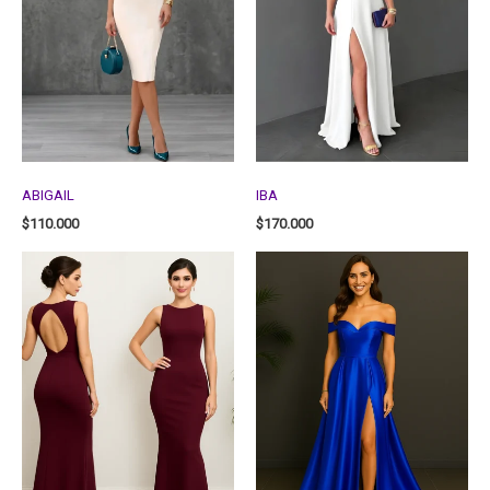
ABIGAIL
IBA
$
110.000
$
170.000