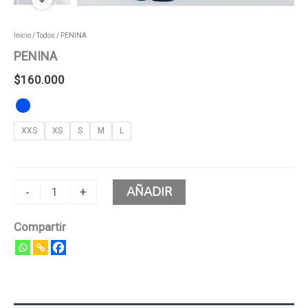
Inicio
/
Todos
/ PENINA
PENINA
$
160.000
XXS
XS
S
M
L
AÑADIR
-
+
Compartir