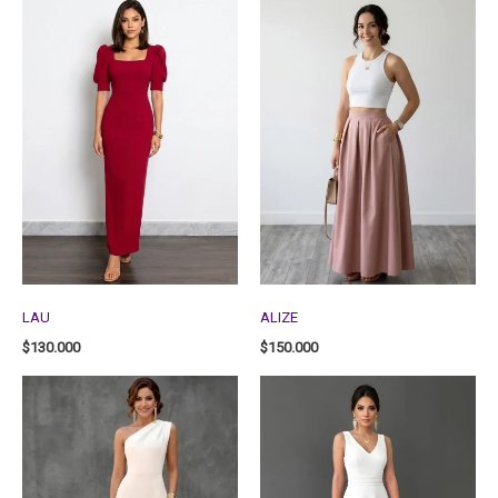
LAU
ALIZE
$
130.000
$
150.000