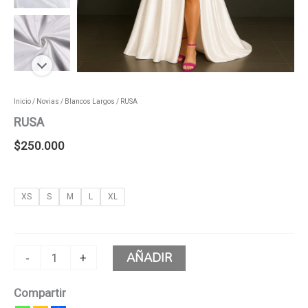
Inicio
/
Novias
/
Blancos Largos
/ RUSA
RUSA
$
250.000
XS
S
M
L
XL
AÑADIR
-
+
Compartir