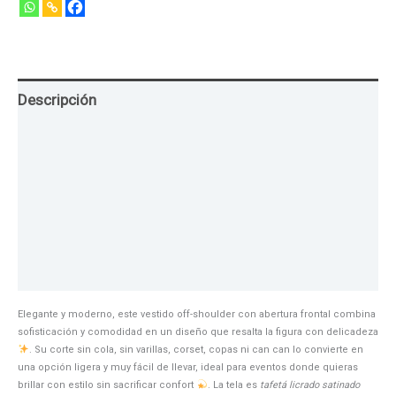
Descripción
Guia de Tallas
Texturas
Colores
Información adicional
Elegante y moderno, este vestido off-shoulder con abertura frontal combina
sofisticación y comodidad en un diseño que resalta la figura con delicadeza
. Su corte sin cola, sin varillas, corset, copas ni can can lo convierte en
una opción ligera y muy fácil de llevar, ideal para eventos donde quieras
brillar con estilo sin sacrificar confort
. La tela es
tafetá licrado satinado