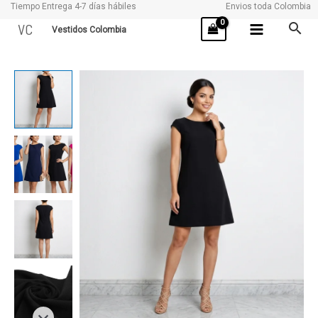
Tiempo Entrega 4-7 días hábiles
Envios toda Colombia
Ir
VC
Vestidos Colombia
al
contenido
VIVI
cantidad