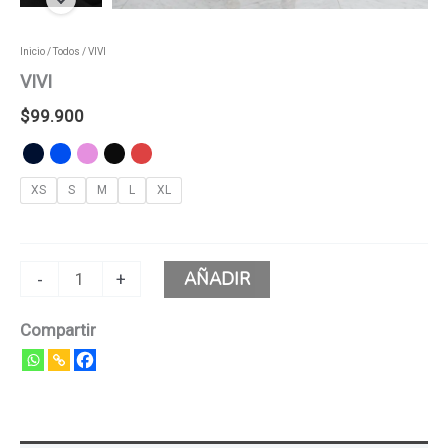
Inicio
/
Todos
/ VIVI
VIVI
$
99.900
XS
S
M
L
XL
AÑADIR
-
+
Compartir