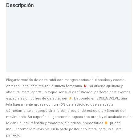
Descripción
Guia de Tallas
Texturas
Colores
Información adicional
Elegante vestido de corte midi con mangas cortas abullonadas y escote
corazón, ideal para realzar la silueta femenina
. Su diseño ajustado y
abertura lateral aporta un toque sensual y sofisticado, perfecto para eventos
especiales o noches de celebración
. Elaborado en
SCUBA CREPE
, una
tela ligeramente gruesa con un 40% de elasticidad que se adapta
cómodamente al cuerpo sin marcar, ofreciendo estructura y libertad de
movimiento. Su superficie ligeramente rugosa tipo crepé y el acabado mate
le dan un look refinado y moderno, sin brillos innecesarios
. puede
incluir cremallera invisible en la parte posterior o lateral para un ajuste
perfecto.