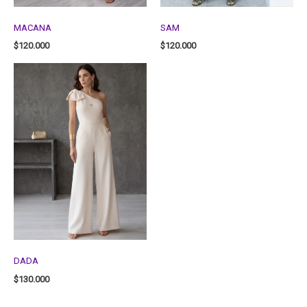
MACANA
SAM
$
120.000
$
120.000
DADA
$
130.000