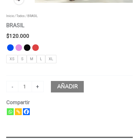
Inicio
/
Todos
/ BRASIL
BRASIL
$
120.000
XS
S
M
L
XL
AÑADIR
-
+
Compartir