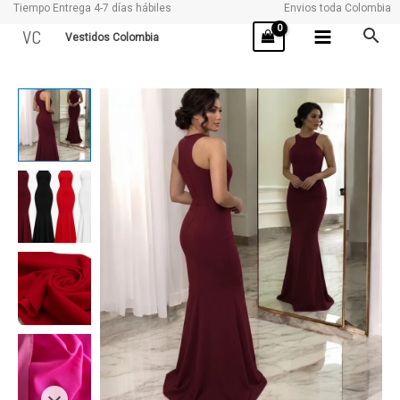
Tiempo Entrega 4-7 días hábiles
Envios toda Colombia
Ir
VC
Vestidos Colombia
al
contenido
CORAZON
cantidad