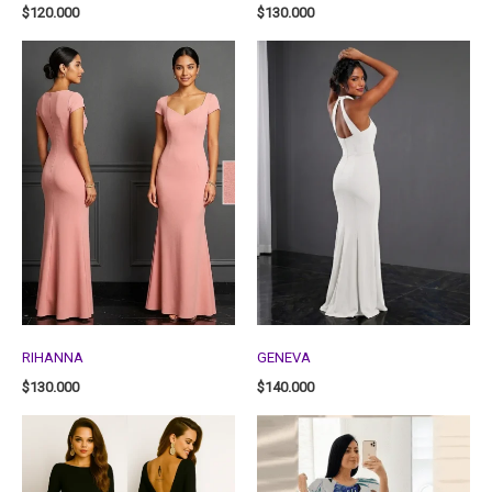
$
120.000
$
130.000
RIHANNA
GENEVA
$
130.000
$
140.000