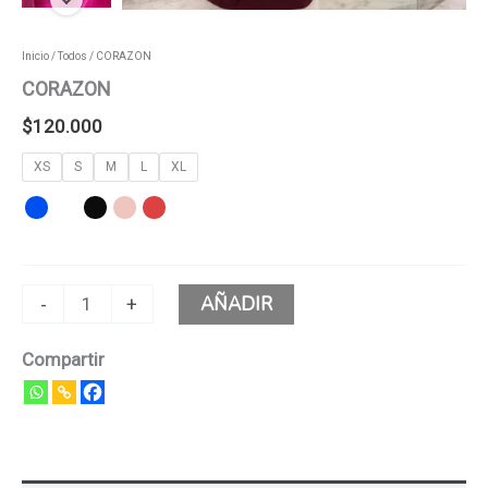
Inicio
/
Todos
/ CORAZON
CORAZON
$
120.000
XS
S
M
L
XL
AÑADIR
-
+
Compartir