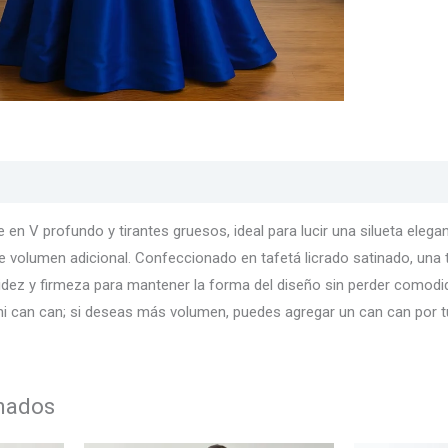
s
Texturas
Colores
Información adicional
 en V profundo y tirantes gruesos, ideal para lucir una silueta ele
volumen adicional. Confeccionado en tafetá licrado satinado, una te
idez y firmeza para mantener la forma del diseño sin perder comod
s ni can can; si deseas más volumen, puedes agregar un can can por 
onados