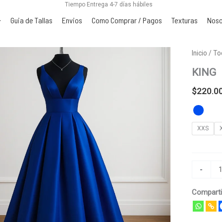
Tiempo Entrega 4-7 días hábiles
Guia de Tallas
Envios
Como Comprar / Pagos
Texturas
Noso
KING
Inicio
/
To
cantidad
KING
$
220.0
XXS
-
Comparti