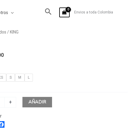
tros
Envios a toda Colombia
dos
/ KING
00
XS
S
M
L
AÑADIR
+
r