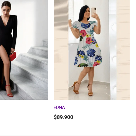
EDNA
$
89.900