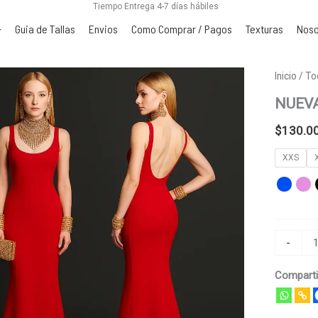
Tiempo Entrega 4-7 días hábiles
Guia de Tallas
Envios
Como Comprar / Pagos
Texturas
Noso
NUEVA
Inicio
/
To
cantidad
NUEV
$
130.0
XXS
-
Comparti