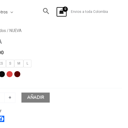
tros
Envios a toda Colombia
dos
/ NUEVA
A
00
XS
S
M
L
AÑADIR
+
r