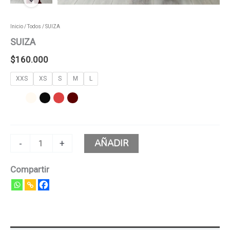
Inicio
/
Todos
/ SUIZA
SUIZA
$
160.000
XXS
XS
S
M
L
AÑADIR
-
+
Compartir