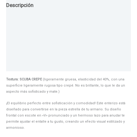
Descripción
Guia de Tallas
Texturas
Colores
Información adicional
Textura:
SCUBA CREPE
(ligeramente gruesa, elasticidad del 40%, con una
superficie ligeramente rugosa tipo crepé. No es brillante, lo que le da un
aspecto más sofisticado y mate.)
¡El equilibrio perfecto entre sofisticación y comodidad! Este enterizo está
diseñado para convertirse en la pieza estrella de tu armario. Su diseño
frontal con escote en «V» pronunciado y un hermoso lazo para anudar te
permite ajustar el entalle a tu gusto, creando un efecto visual estilizado y
armonioso.