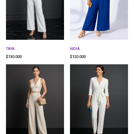
TAYA
NIDIA
$
130.000
$
120.000