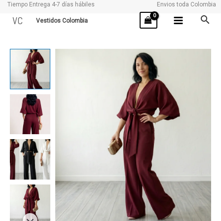
Tiempo Entrega 4-7 días hábiles
Envios toda Colombia
Ir
VC
Vestidos Colombia
al
contenido
SUIZA
cantidad