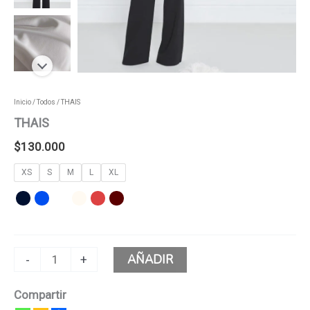
Inicio
/
Todos
/ THAIS
THAIS
$
130.000
XS
S
M
L
XL
AÑADIR
-
+
Compartir