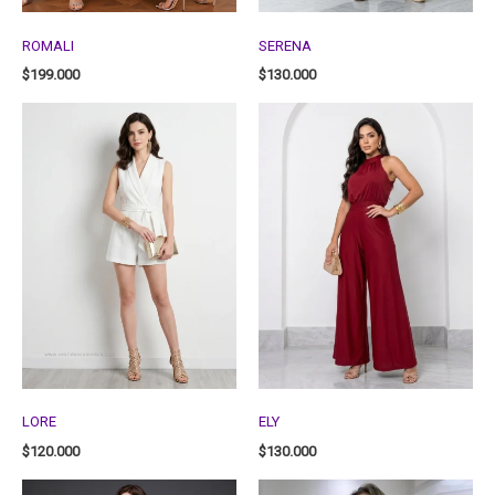
ROMALI
SERENA
$
199.000
$
130.000
LORE
ELY
$
120.000
$
130.000