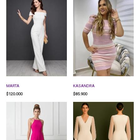
MARTA
KASANDRA
$
120.000
$
85.900