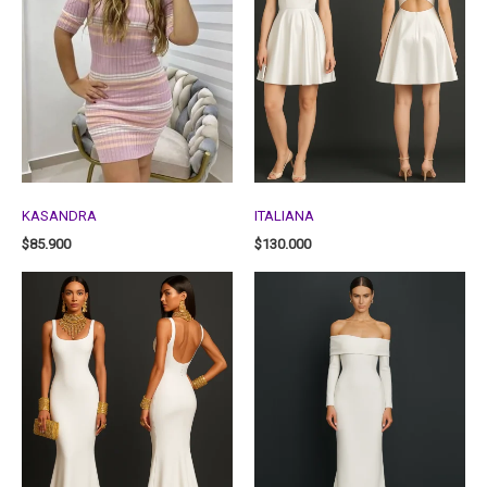
KASANDRA
ITALIANA
$
85.900
$
130.000