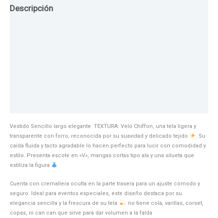
Descripción
Guia de Tallas
Texturas
Colores
Información adicional
Vestido Sencillo largo elegante TEXTURA: Velo Chiffon, una tela ligera y
transparente con forro, reconocida por su suavidad y delicado tejido
. Su
caída fluida y tacto agradable lo hacen perfecto para lucir con comodidad y
estilo. Presenta escote en «V», mangas cortas tipo ala y una silueta que
estiliza la figura
Cuenta con cremallera oculta en la parte trasera para un ajuste cómodo y
seguro. Ideal para eventos especiales, este diseño destaca por su
elegancia sencilla y la frescura de su tela
. no tiene cola, varillas, corset,
copas, ni can can que sirve para dar volumen a la falda