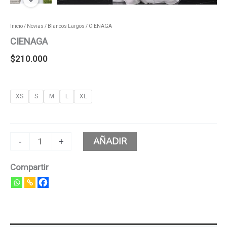
Inicio
/
Novias
/
Blancos Largos
/ CIENAGA
CIENAGA
$
210.000
XS
S
M
L
XL
AÑADIR
-
+
Compartir