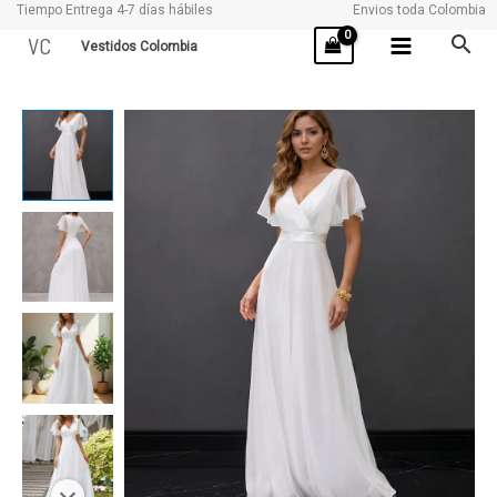
Tiempo Entrega 4-7 días hábiles
Envios toda Colombia
Ir
VC
Vestidos Colombia
al
contenido
CIENAGA
cantidad