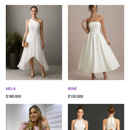
MELA
RENE
$
180.000
$
150.000