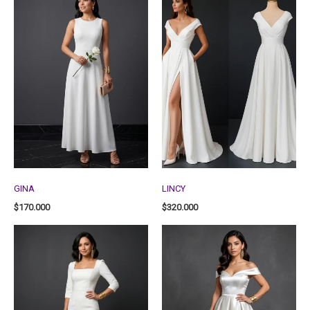
GINA
LINCY
$
170.000
$
320.000